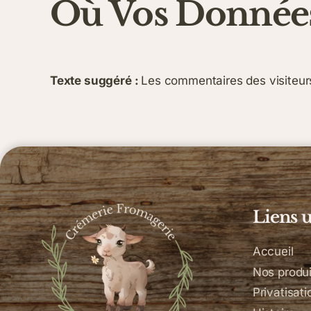
Où Vos Données
Texte suggéré :
Les commentaires des visiteurs
Liens u
Accueil
Nos produi
Privatisati